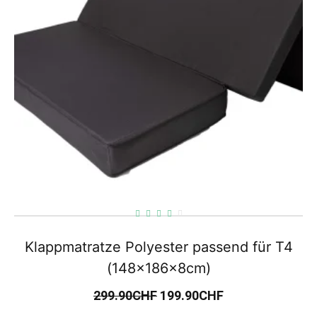
Klappmatratze Polyester passend für T4
(148x186x8cm)
299.90
CHF
199.90
CHF