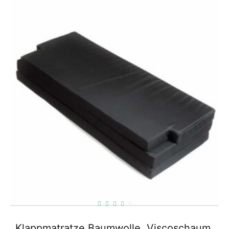
Klappmatratze Baumwolle, Viscoschaum,