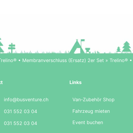
Trelino® • Membranverschluss (Ersatz) 2er Set
»
Trelino® 
kt
Links
info@busventure.ch
Van-Zubehör Shop
Fahrzeug mieten
031 552 03 04
Event buchen
031 552 03 04