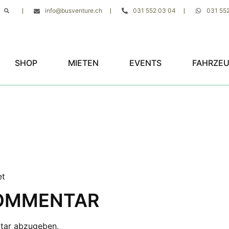
info@busventure.ch
031 552 03 04
031 55
|
|
|
SHOP
MIETEN
EVENTS
FAHRZE
et
KOMMENTAR
tar abzugeben.