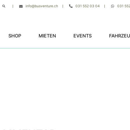
info@busventure.ch
031 552 03 04
031 55
|
|
|
SHOP
MIETEN
EVENTS
FAHRZE