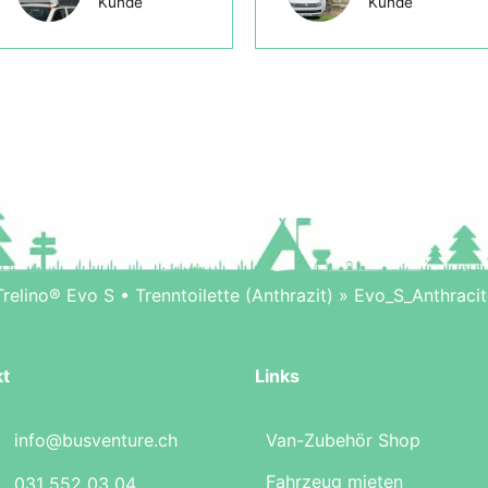
Kunde
Kunde
Trelino® Evo S • Trenntoilette (Anthrazit)
»
Evo_S_Anthraci
kt
Links
info@busventure.ch
Van-Zubehör Shop
Fahrzeug mieten
031 552 03 04