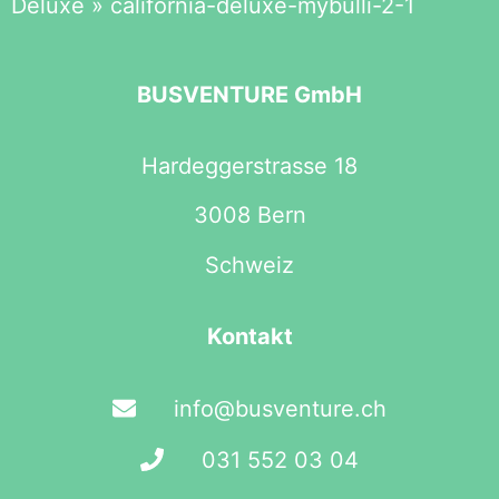
Deluxe
»
california-deluxe-mybulli-2-1
BUSVENTURE GmbH
Hardeggerstrasse 18
3008 Bern
Schweiz
Kontakt
info@busventure.ch
031 552 03 04