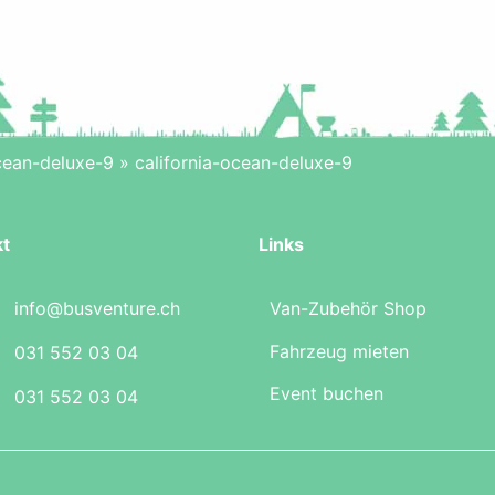
ocean-deluxe-9
»
california-ocean-deluxe-9
kt
Links
info@busventure.ch
Van-Zubehör Shop
Fahrzeug mieten
031 552 03 04
Event buchen
031 552 03 04