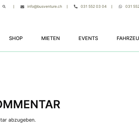
info@busventure.ch
031 552 03 04
031 55
|
|
|
SHOP
MIETEN
EVENTS
FAHRZE
KOMMENTAR
tar abzugeben.