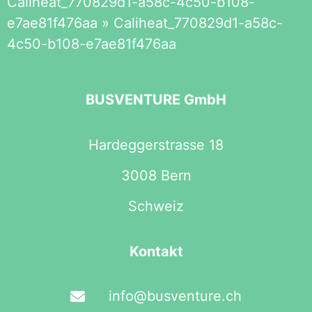
Caliheat_770829d1-a58c-4c50-b108-
e7ae81f476aa
»
Caliheat_770829d1-a58c-
4c50-b108-e7ae81f476aa
BUSVENTURE GmbH
Hardeggerstrasse 18
3008 Bern
Schweiz
Kontakt
info@busventure.ch