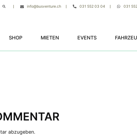
info@busventure.ch
031 552 03 04
031 55
|
|
|
SHOP
MIETEN
EVENTS
FAHRZE
KOMMENTAR
tar abzugeben.