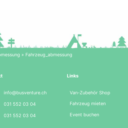
bmessung
»
Fahrzeug_abmessung
kt
Links
info@busventure.ch
Van-Zubehör Shop
Fahrzeug mieten
031 552 03 04
Event buchen
031 552 03 04