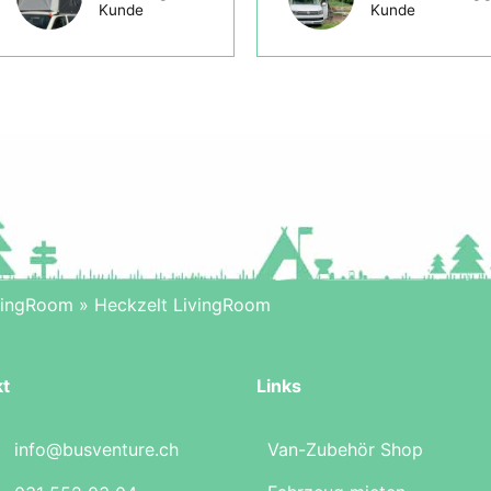
Kunde
Kunde
vingRoom
»
Heckzelt LivingRoom
kt
Links
info@busventure.ch
Van-Zubehör Shop