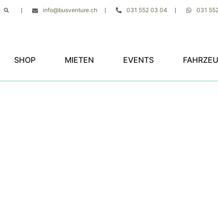
info@busventure.ch
031 552 03 04
031 55
|
|
|
SHOP
MIETEN
EVENTS
FAHRZE