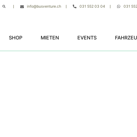
info@busventure.ch
031 552 03 04
031 55
|
|
|
SHOP
MIETEN
EVENTS
FAHRZE